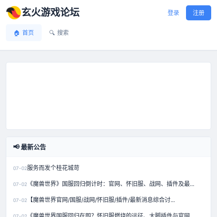
玄火游戏论坛
登录
注册
🏠
首页
🔍
搜索
📢 最新公告
服务而发个桂花城苛
07-02
《魔兽世界》国服回归倒计时：官网、怀旧服、战网、插件及最...
07-02
【魔兽世界官网/国服/战网/怀旧服/插件/最新消息综合讨...
07-02
《魔兽世界国服回归在即？怀旧服燃烧的远征、大脚插件与官网...
07-02