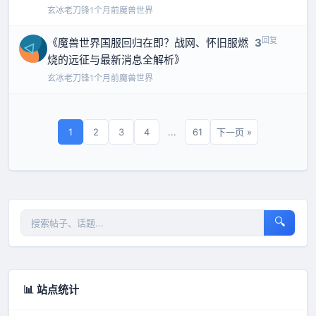
玄冰老刀锋
1个月前
魔兽世界
回复
《魔兽世界国服回归在即？战网、怀旧服燃
3
烧的远征与最新消息全解析》
玄冰老刀锋
1个月前
魔兽世界
1
2
3
4
...
61
下一页 »
🔍
📊 站点统计