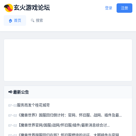
玄火游戏论坛
登录
注册
🏠
首页
🔍
搜索
📢 最新公告
服务而发个桂花城苛
07-02
《魔兽世界》国服回归倒计时：官网、怀旧服、战网、插件及最...
07-02
【魔兽世界官网/国服/战网/怀旧服/插件/最新消息综合讨...
07-02
《魔兽世界国服回归在即？怀旧服燃烧的远征、大脚插件与官网...
07-02