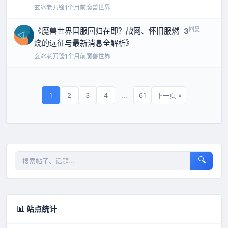
玄冰老刀锋
1个月前
魔兽世界
回复
《魔兽世界国服回归在即？战网、怀旧服燃
3
烧的远征与最新消息全解析》
玄冰老刀锋
1个月前
魔兽世界
1
2
3
4
...
61
下一页 »
🔍
📊 站点统计